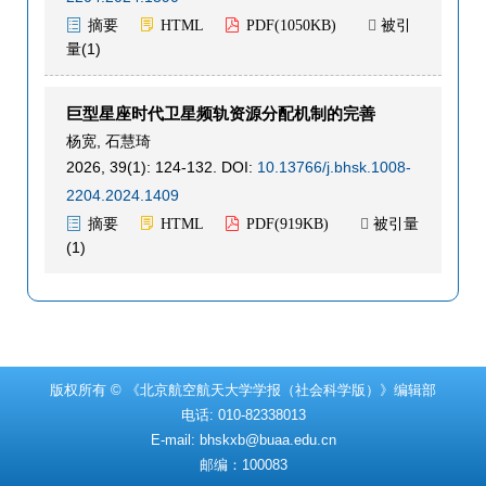
被引
摘要
HTML
PDF(
1050KB
)

量(
1
)
巨型星座时代卫星频轨资源分配机制的完善
杨宽
,
石慧琦
2026, 39(1): 124-132.
DOI:
10.13766/j.bhsk.1008-
2204.2024.1409
被引量
摘要
HTML
PDF(
919KB
)

(
1
)
版权所有 © 《北京航空航天大学学报（社会科学版）》编辑部
电话: 010-82338013
E-mail:
bhskxb@buaa.edu.cn
邮编：100083