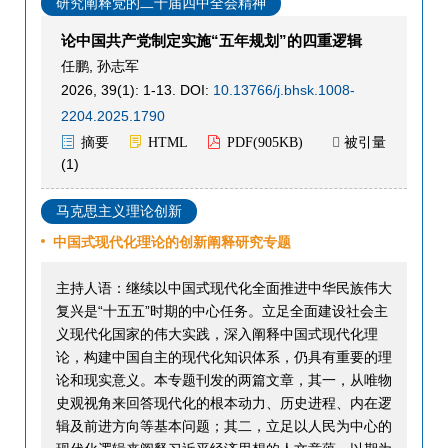
研究阐释党的二十届四中全会精神
论中国共产党制定实施“五年规划”的四重逻辑
任鹏
,
孙志军
2026, 39(1): 1-13.
DOI:
10.13766/j.bhsk.1008-
2204.2025.1790
被引量
摘要
HTML
PDF(
905KB
)

(
1
)
马克思主义理论创新
中国式现代化理论的创新阐释研究专题
主持人语：继续以中国式现代化全面推进中华民族伟大
复兴是“十五五”时期的中心任务。立足全面建设社会主
义现代化国家的伟大实践，深入阐释中国式现代化理
论，构建中国自主的现代化知识体系，仍具有重要的理
论和现实意义。本专题刊发的两篇文章，其一，从唯物
史观视角来回答现代化的根本动力、历史进程、内在逻
辑及前进方向等基本问题；其二，立足以人民为中心的