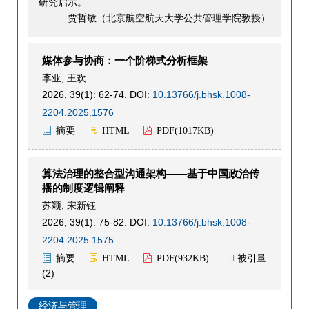
研究启示。
——贾哲敏（北京航空航天大学公共管理学院教授）
媒体参与协商：一个阶梯式分析框架
李亚
,
王欢
2026, 39(1): 62-74.
DOI:
10.13766/j.bhsk.1008-
2204.2025.1576
摘要
HTML
PDF(
1017KB
)
算法治理的整合型沟通架构——基于中国政治传
播的制度逻辑阐释
苏颖
,
宋新钰
2026, 39(1): 75-82.
DOI:
10.13766/j.bhsk.1008-
2204.2025.1575
被引量
摘要
HTML
PDF(
932KB
)

(
2
)
经济与管理