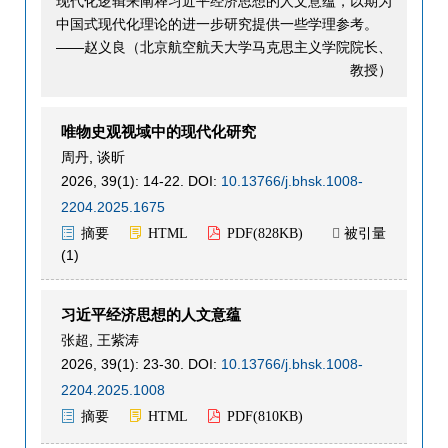
现代化逻辑来阐释习近平经济思想的人文意蕴，以期为
中国式现代化理论的进一步研究提供一些学理参考。
——赵义良（北京航空航天大学马克思主义学院院长、
教授）
唯物史观视域中的现代化研究
周丹
,
谈昕
2026, 39(1): 14-22.
DOI:
10.13766/j.bhsk.1008-
2204.2025.1675
被引量
摘要
HTML
PDF(
828KB
)

(
1
)
习近平经济思想的人文意蕴
张超
,
王紫涛
2026, 39(1): 23-30.
DOI:
10.13766/j.bhsk.1008-
2204.2025.1008
摘要
HTML
PDF(
810KB
)