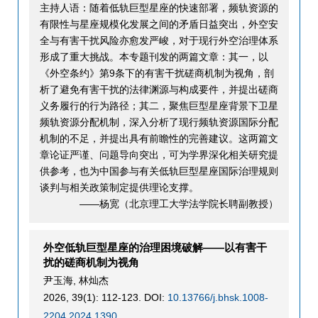
主持人语：随着低轨巨型星座的快速部署，频轨资源的
有限性与星座规模化发展之间的矛盾日益突出，外空安
全与有害干扰风险亦愈发严峻，对于现行外空治理体系
形成了重大挑战。本专题刊发的两篇文章：其一，以
《外空条约》第9条下的有害干扰磋商机制为视角，剖
析了避免有害干扰的法律渊源与构成要件，并提出磋商
义务履行的行为路径；其二，聚焦巨型星座背景下卫星
频轨资源分配机制，深入分析了现行频轨资源国际分配
机制的不足，并提出具有前瞻性的完善建议。这两篇文
章论证严谨、问题导向突出，可为学界深化相关研究提
供参考，也为中国参与有关低轨巨型星座国际治理规则
谈判与相关政策制定提供理论支撑。
——杨宽（北京理工大学法学院长聘副教授）
外空低轨巨型星座的治理困境破解——以有害干
扰的磋商机制为视角
尹玉海
,
林灿杰
2026, 39(1): 112-123.
DOI:
10.13766/j.bhsk.1008-
2204.2024.1390