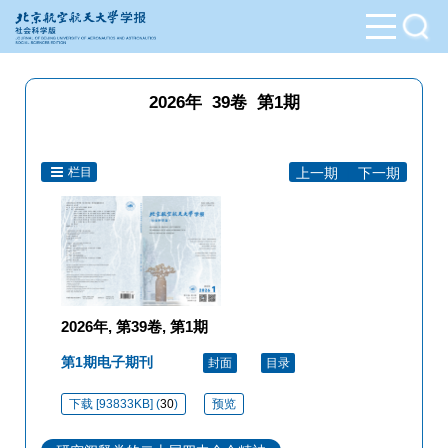
2026年 39卷 第1期
栏目
上一期
|
下一期
2026年, 第39卷, 第1期
第1期电子期刊
封面
目录
下载 [
93833KB
] (
30
)
预览