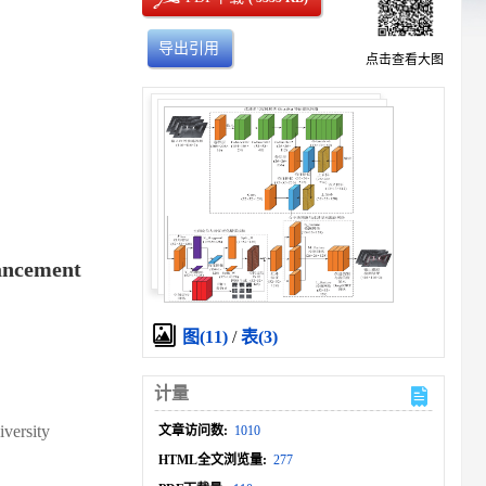
导出引用
点击查看大图
hancement
图(11)
/
表(3)
计量
versity
文章访问数:
1010
HTML全文浏览量:
277