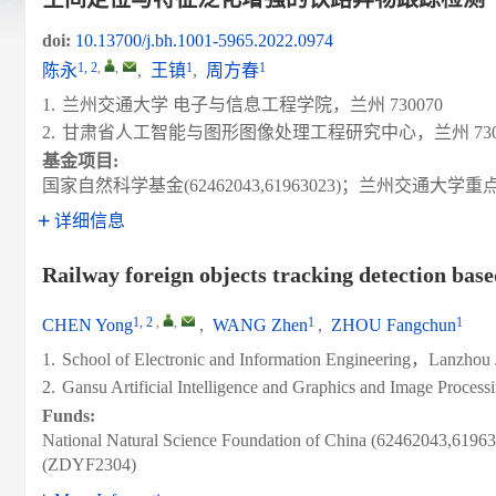
doi:
10.13700/j.bh.1001-5965.2022.0974
1, 2
,
,
1
1
陈永
,
王镇
,
周方春
1.
兰州交通大学 电子与信息工程学院，兰州 730070
2.
甘肃省人工智能与图形图像处理工程研究中心，兰州 7300
基金项目:
国家自然科学基金(62462043,61963023)；兰州交通大学重点
详细信息
Railway foreign objects tracking detection base
1, 2
,
,
1
1
CHEN Yong
,
WANG Zhen
,
ZHOU Fangchun
1.
School of Electronic and Information Engineering，Lanzh
2.
Gansu Artificial Intelligence and Graphics and Image Pro
Funds:
National Natural Science Foundation of China (62462043,61963
(ZDYF2304)