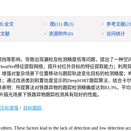
ML全文
图
(11)
表
(3)
参考文献
(23
引文献
资源附件
(0)
访问统计
遮挡等影响，导致出现漏检及检测精度低等问题，提出了一种空
ostNet特征提取网络，提升对红外目标的特征提取能力；利用
，增强对复杂场景下位置移动与跟踪轨迹变化目标的检测精度；
通过改进类别和置信度显示的DeepSORT跟踪算法，结合卡
表明：所提算法对铁路异物的跟踪检测精确度达到83.3%，平
对红外弱光场景下铁路异物跟踪检测具有较好的性能。
泛化增强
/
目标跟踪
others. These factors lead to the lack of detection and low detection ac