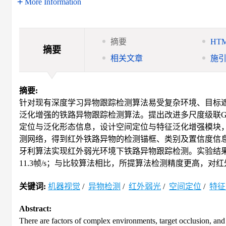
More Information
摘要
HT
摘要
相关文章
施
摘要:
针对现有深度学习异物跟踪检测算法易受复杂环境、目标
泛化增强的铁路异物跟踪检测算法。提出改进多尺度级联Gh
定位与泛化形态信息，设计空间定位与特征泛化增强模块
测网络，得到红外铁路异物的检测锚框、类别及置信度信息；
牙利算法实现红外弱光环境下铁路异物跟踪检测。实验结果
11.3帧/s；与比较算法相比，所提算法检测精度更高，
关键词:
机器视觉
/
异物检测
/
红外弱光
/
空间定位
/
特征
Abstract:
There are factors of complex environments, target occlusion, and 