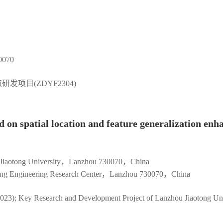
70
研发项目(ZDYF2304)
d on spatial location and feature generalization en
ou Jiaotong University，Lanzhou 730070，China
cessing Engineering Research Center，Lanzhou 730070，China
023); Key Research and Development Project of Lanzhou Jiaotong Uni