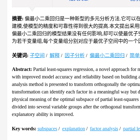
摘要:
偏最小二乘回归是一种新型的多元分析方法.它可以在
建模,使模型的精度和可靠性得到很大的提高.本文提出采
偏最小二乘回归的模型结果没有任何影响,却可以使最优子
为若干变量组,每个变量组分别对应于最优子空间中的一个
关键词:
子空间
/
解释
/
因子分析
/
偏最小二乘回归
/
简单
Abstract:
Partial least-squares regression, a novel approach for m
with improved model accuracy and reliability based on building a s
analysis method is presented to transform orthogonally the optima
transformation can identify each factor in a meaningful way but do
physical meaning of the optimal subspace of partial least-squares r
divided into several variable groups after the orthogonal transfor
explanatory ability is improved.
Key words:
subspaces
/
explanation
/
factor analysis
/
partial l