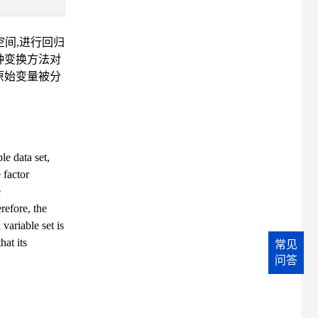
间,进行回归
种变换方法对
原始变量被分
le data set,
 factor
e
refore, the
variable set is
hat its
常见
问答