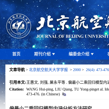
首页
期刊介绍
编委会介绍
文章导航
>
北京航空航天大学学报
>
2000
>
26(4): 473-476
引用本文:
王惠文, 刘强, 屠永平等 . 偏最小二乘回归模型内涵分析方
Citation:
WANG Hui-ping, LIU Qiang, TU Yong-pinget al. Iden
473-476. (in Chinese)
偏最小二乘回归模型内涵分析方法研究