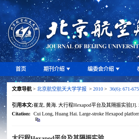
首页
期刊介绍
编委会介绍
文章导航
>
北京航空航天大学学报
>
2010
>
36(6): 671-675
引用本文:
崔龙, 黄海. 大行程Hexapod平台及其隔振实验[J]. 北京
Citation:
Cui Long, Huang Hai. Large-stroke Hexapod platform an
大行程Hexapod平台及其隔振实验