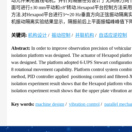
动元件采用直线电机，并针对隔振任务设计了无间隙万向节结构.
面可进行±30 mm平动和±8°转动.Hexapod平台控制方法采用PID(
方法.对Hexapod平台进行3～20 Hz垂直方向正弦振动
机振动隔离实验结果显示，隔振前后上平面振幅峰峰值下降7
关键词:
机构设计
/
振动控制
/
并联机构
/
自适应逆控制
Abstract:
In order to improve observation precision of vehicular
isolation platform was designed. The actuator of Hexapod platform
was designed. The platform adopted 6-UPS Stewart configuration
8 rotational movement capability. Platform control system combine
method, PID controller applied positioning control and filtered-
isolation experiment result shows that the Hexapod platform vib
isolation experiment result shows that the upper plate vibration
Key words:
machine design
/
vibration control
/
parallel mech