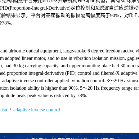
隔振平台采用6UPS并联机构Hexapod构型，具有30 kg
Proportion-Integral-Derivative)定位控制和X滤波自适应
隔离实验结果显示，平台对基座振动的振幅隔离幅度高于90%，对5～2
8%.
 and airborne optical equipment, large-stroke 6 degree freedom active v
 adopted linear motor, and to use in vibration isolation mission, gaples
, had 30 kg carrying capacity, and upper mounting plate had 30 mm tra
d proportion integral-derivative (PID) control and filtered-X adaptive 
X adaptive inverse controller applied vibration control. 3～20 Hz sinuso
ration isolation ability is higher than 90%, 5～20 Hz frequency range r
 amplitude peak-peak value is reduced by 78%.
anism
/
adaptive inverse control