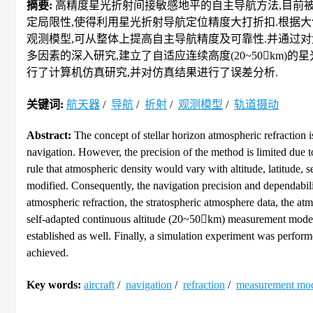
摘要:
高精度星光折射间接敏感地平的自主导航方法,目前被
定局限性,使得利用星光折射导航定位精度大打折扣.根据大气
观测模型,可从整体上提高自主导航精度及可靠性.并通过
多因素的深入研究,建立了自适应连续高度(20~50km)的
行了计算机仿真研究,并对仿真结果进行了误差分析.
关键词:
航天器
/
导航
/
折射
/
观测模型
/
轨道摄动
Abstract:
The concept of stellar horizon atmospheric refraction 
navigation. However, the precision of the method is limited due t
rule that atmospheric density would vary with altitude, latitude
modified. Consequently, the navigation precision and dependabili
atmospheric refraction, the stratospheric atmosphere data, the at
self-adapted continuous altitude (20~50km) measurement model 
established as well. Finally, a simulation experiment was perfo
achieved.
Key words:
aircraft
/
navigation
/
refraction
/
measurement mo