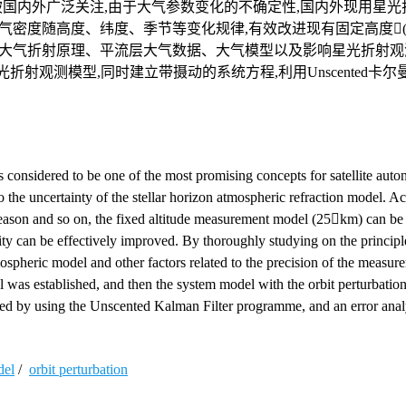
国内外广泛关注,由于大气参数变化的不确定性,国内外现用星光
密度随高度、纬度、季节等变化规律,有效改进现有固定高度(25
对大气折射原理、平流层大气数据、大气模型以及影响星光折射观
星光折射观测模型,同时建立带摄动的系统方程,利用Unscented卡
is considered to be one of the most promising concepts for satellite aut
o the uncertainty of the stellar horizon atmospheric refraction model. Ac
, season and so on, the fixed altitude measurement model (25km) can be
ty can be effectively improved. By thoroughly studying on the principl
mospheric model and other factors related to the precision of the measu
was established, and then the system model with the orbit perturbatio
rmed by using the Unscented Kalman Filter programme, and an error ana
del
/
orbit perturbation