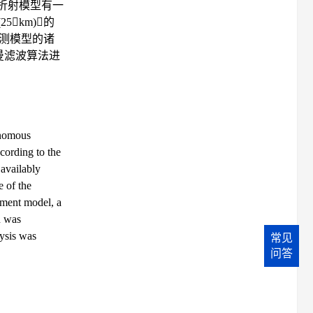
折射模型有一
km)的
测模型的诸
尔曼滤波算法进
onomous
cording to the
 availably
e of the
rement model, a
n was
lysis was
常见
问答