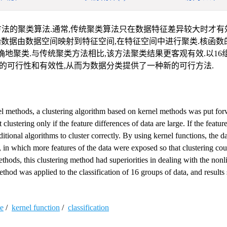
法的聚类算法.通常,传统聚类算法只在数据特征差异较大时才有
始数据由数据空间映射到特征空间,在特征空间中进行聚类.核函数
地聚类.与传统聚类方法相比,该方法聚类结果更客观有效.以16
的可行性和有效性,从而为数据分类提供了一种新的可行方法.
el methods, a clustering algorithm based on kernel methods was put for
clustering only if the feature differences of data are large. If the featur
raditional algorithms to cluster correctly. By using kernel functions, the da
 in which more features of the data were exposed so that clustering cou
thods, this clustering method had superiorities in dealing with the nonl
ethod was applied to the classification of 16 groups of data, and result
ce
/
kernel function
/
classification