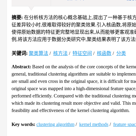
摘要:
在分析核方法的核心概念基础上,提出了一种基于核方
征差异较小时,很难取得较好的聚类效果.引入核函数,将原
使得原始数据的特征更完整地显现出来,从而能够更客观准确
例,将该方法应用于数据分类研究中,聚类结果表明了该方法
关键词:
聚类算法
/
核方法
/
特征空间
/
核函数
/
分类
Abstract:
Based on the analysis of the core concepts of the kern
general, traditional clustering algorithms are suitable to implement 
are small and even cross in the original space, it is difficult for t
original space was mapped into a high-dimensional feature space,
performed efficiently. Compared with the traditional clustering me
which made its clustering result more objective and valid. This m
feasibility and effectiveness of the kernel clustering algorithm.
Key words:
clustering algorithm
/
kernel methods
/
feature spa