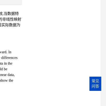
效,当数据特
的非线性映射
组实际数据为
ward. In
e differences
ta in the
ld be
inear data,
s show the
常见
问答