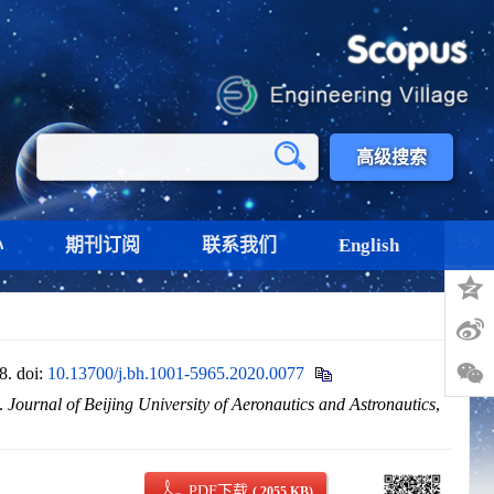
高级搜索
心
期刊订阅
联系我们
English
分享
8.
doi:
10.13700/j.bh.1001-5965.2020.0077
].
Journal of Beijing University of Aeronautics and Astronautics
,
PDF下载
( 2055 KB)