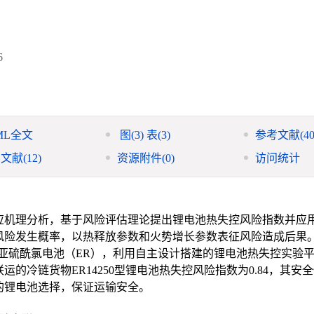
6
ML全文
图
(3)
表
(3)
参考文献
(40
引文献
(12)
资源附件
(0)
访问统计
应机理分析，基于风险评估理论提出锂电池热失控风险指数并应
风险发生概率，以热释放参数和火势增长参数表征风险造成后果
亚硫酰氯电池（ER），利用自主设计搭建的锂电池热失控实验
冷链货物ER14250型锂电池热失控风险指数为0.84，其安
的锂电池选择，保证运输安全。