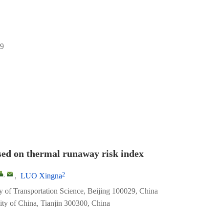
9
sed on thermal runaway risk index
,
2
,
LUO Xingna
 of Transportation Science, Beijing 100029, China
sity of China, Tianjin 300300, China