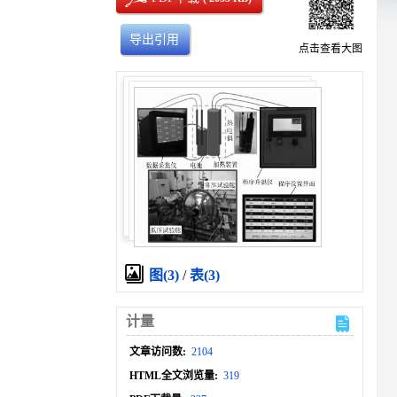
导出引用
点击查看大图
图(3)
/
表(3)
计量
文章访问数:
2104
HTML全文浏览量:
319