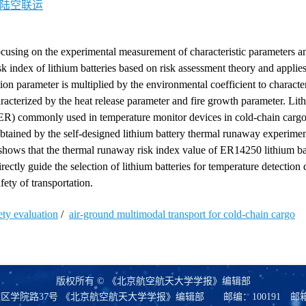
陆空联运
 focusing on the experimental measurement of characteristic parameters a
 index of lithium batteries based on risk assessment theory and applies 
tion parameter is multiplied by the environmental coefficient to characte
racterized by the heat release parameter and fire growth parameter. Lit
 (ER) commonly used in temperature monitor devices in cold-chain cargo
obtained by the self-designed lithium battery thermal runaway experimen
shows that the thermal runaway risk index value of ER14250 lithium bat
ctly guide the selection of lithium batteries for temperature detection d
ety of transportation.
ety evaluation
/
air-ground multimodal transport for cold-chain cargo
版权所有 © 《北京航空航天大学学报》编辑部
区学院路37号 《北京航空航天大学学报》编辑部
邮编：100191
邮