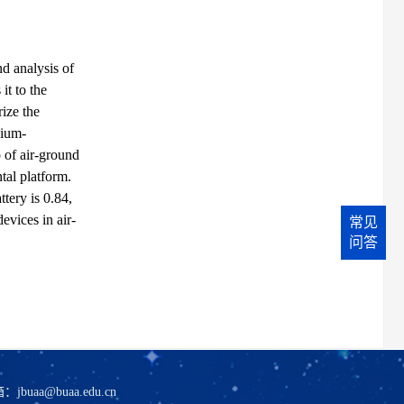
nd analysis of
it to the
rize the
hium-
 of air-ground
tal platform.
tery is 0.84,
evices in air-
常见
问答
箱：
jbuaa@buaa.edu.cn