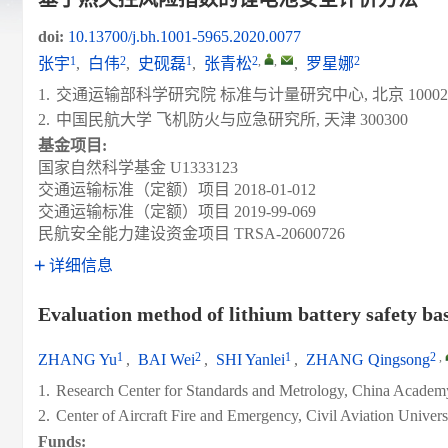
doi:
10.13700/j.bh.1001-5965.2020.0077
1
2
1
2
,
,
2
张宇
,
白伟
,
史砚磊
,
张青松
,
罗星娜
1.
交通运输部科学研究院 标准与计量研究中心, 北京 10002
2.
中国民航大学 飞机防火与应急研究所, 天津 300300
基金项目:
国家自然科学基金
U1333123
交通运输标准（定额）项目
2018-01-012
交通运输标准（定额）项目
2019-99-069
民航安全能力建设资金项目
TRSA-20600726
详细信息
Evaluation method of lithium battery safety ba
1
2
1
2
,
ZHANG Yu
,
BAI Wei
,
SHI Yanlei
,
ZHANG Qingsong
1.
Research Center for Standards and Metrology, China Academy
2.
Center of Aircraft Fire and Emergency, Civil Aviation Univer
Funds: