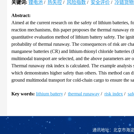
关键词:
锂电池
/
热失控
/
风险指数
/
安全评价
/
冷链货物
Abstract:
Aimed at the current research on the safety of lithium batteries,
reaction mechanisms, this paper proposes the thermal runaway risk
quantitative evaluation method of lithium battery safety. The igni
probability of thermal runaway. The consequences of risk are cha
manganese batteries (CR) and lithium-thionyl chloride batteries
multimodal transport are selected, and the above parameters are 
Thermal runaway risk index is calculated. The example analysis 
which demonstrates higher safety than others. This method can dire
ground multimodal transport for cold-chain cargo to ensure the saf
Key words:
lithium battery
/
thermal runaway
/
risk index
/
saf
通讯地址：北京市海淀