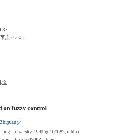
83
 050081
基金
d on fuzzy control
5
Zhiguang
ihang University, Beijing 100083, China
 Shijiazhuang 050081, China