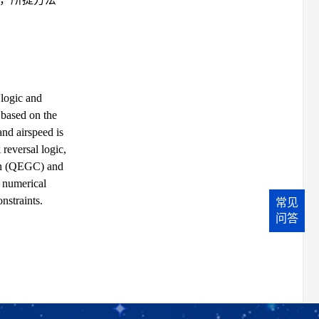
 logic and
 based on the
and airspeed is
 reversal logic,
ion (QEGC) and
 numerical
nstraints.
常见
问答