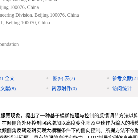
ijing 100076, China
eering Division, Beijing 100076, China
., Beijing 100070, China
oundation
ML全文
图
(9)
表
(7)
参考文献
(21
引文献
(8)
资源附件
(0)
访问统计
期性振荡现象，提出了一种基于模糊推理与控制的反馈调节方法以
，在倾侧角外环控制回路增加以高度变化率及空速作为输入的模
及倾侧角反转逻辑实现大横程条件下的侧向控制。所提方法不依
项参数设计问题，具有较强的自适应能力。LHV制导实例仿真表