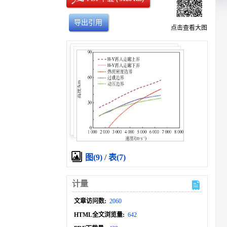
导出引用
点击查看大图
图(9)
/
表(7)
计量
文章访问数:
2060
HTML全文浏览量:
642