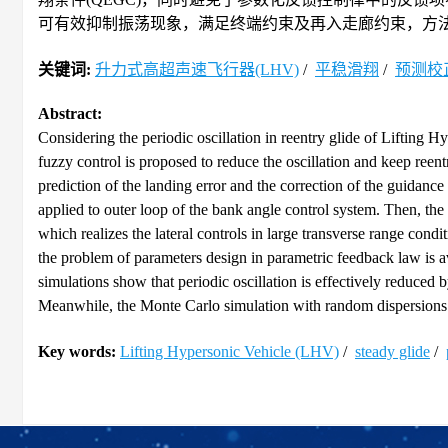
可有效抑制振荡现象，满足终端约束及再入走廊约束，方法的鲁
关键词:
升力式高超声速飞行器(LHV)
/
平稳滑翔
/
预测校
Abstract:
Considering the periodic oscillation in reentry glide of Lifting
fuzzy control is proposed to reduce the oscillation and keep reent
prediction of the landing error and the correction of the guidance
applied to outer loop of the bank angle control system. Then, the 
which realizes the lateral controls in large transverse range co
the problem of parameters design in parametric feedback law is 
simulations show that periodic oscillation is effectively reduced 
Meanwhile, the Monte Carlo simulation with random dispersions a
Key words:
Lifting Hypersonic Vehicle (LHV)
/
steady glide
/