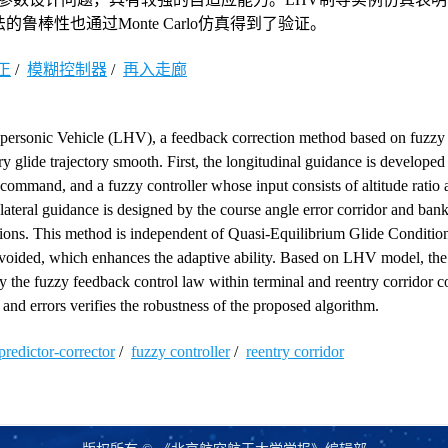
棒性也通过Monte Carlo仿真得到了验证。
正
/
模糊控制器
/
再入走廊
 Hypersonic Vehicle (LHV), a feedback correction method based on fuzzy
ry glide trajectory smooth. First, the longitudinal guidance is developed
 command, and a fuzzy controller whose input consists of altitude ratio 
lateral guidance is designed by the course angle error corridor and bank
nditions. This method is independent of Quasi-Equilibrium Glide Condit
avoided, which enhances the adaptive ability. Based on LHV model, the
by the fuzzy feedback control law within terminal and reentry corridor co
nd errors verifies the robustness of the proposed algorithm.
predictor-corrector
/
fuzzy controller
/
reentry corridor