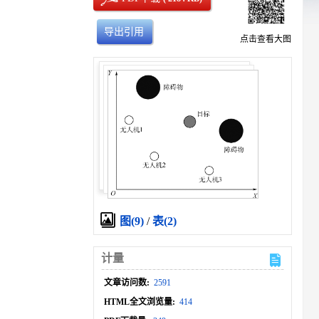
导出引用
点击查看大图
图(9)
/
表(2)
计量
文章访问数:
2591
HTML全文浏览量:
414