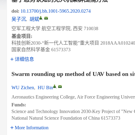
doi:
10.13700/j.bh.1001-5965.2020.0274
,
吴子沉
,
胡斌
空军工程大学 航空工程学院, 西安 710038
基金项目:
科技创新2030-“新一代人工智能”重大项目
2018AAA01024
国家自然科学基金
61573373
详细信息
Swarm rounding up method of UAV based on sit
,
WU Zichen
,
HU Bin
Aeronautics Engineering College, Air Force Engineering Univers
Funds:
Science and Technology Innovation 2030-Key Project of "New Gen
National Natural Science Foundation of China
61573373
More Information