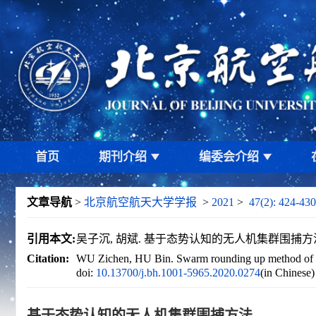
首页
期刊介绍
编委会介绍
文章导航
>
北京航空航天大学学报
>
2021
>
47(2): 424-430
引用本文:
吴子沉, 胡斌. 基于态势认知的无人机集群围捕方法[J]. 北
Citation:
WU Zichen, HU Bin. Swarm rounding up method of U
doi:
10.13700/j.bh.1001-5965.2020.0274
(in Chinese
基于态势认知的无人机集群围捕方法