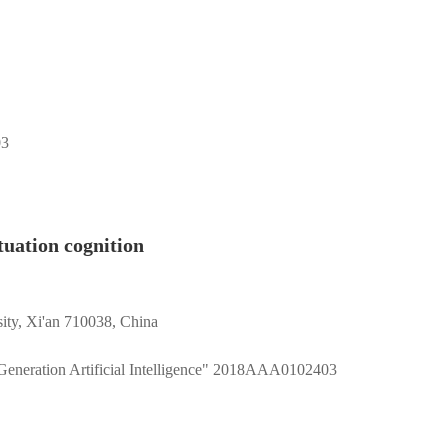
03
uation cognition
ity, Xi'an 710038, China
eration Artificial Intelligence"
2018AAA0102403