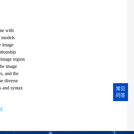
ine with
e models
he image
ationship
f image region
the image
s, and the
he diverse
ns and syntax
常见
问答
el