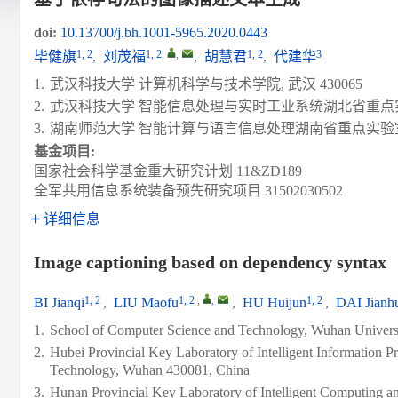
doi:
10.13700/j.bh.1001-5965.2020.0443
1, 2
1, 2
,
,
1, 2
3
毕健旗
,
刘茂福
,
胡慧君
,
代建华
1.
武汉科技大学 计算机科学与技术学院, 武汉 430065
2.
武汉科技大学 智能信息处理与实时工业系统湖北省重点实验室
3.
湖南师范大学 智能计算与语言信息处理湖南省重点实验室, 长
基金项目:
国家社会科学基金重大研究计划
11&ZD189
全军共用信息系统装备预先研究项目
31502030502
详细信息
Image captioning based on dependency syntax
1, 2
1, 2
,
,
1, 2
BI Jianqi
,
LIU Maofu
,
HU Huijun
,
DAI Jianh
1.
School of Computer Science and Technology, Wuhan Univers
2.
Hubei Provincial Key Laboratory of Intelligent Information P
Technology, Wuhan 430081, China
3.
Hunan Provincial Key Laboratory of Intelligent Computing 