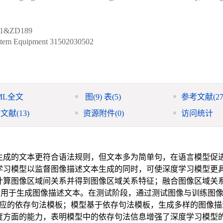
11&ZD189
stem Equipment
31502030502
ML全文
图
(9)
表
(5)
参考文献
(27
引文献
(13)
资源附件
(0)
访问统计
生成的文本更符合语法规则，但文本多为简单句，在语言模型促
学习模型以监督图像描述文本生成的同时，可使深度学习模型更
计算图像区域间关系并得到图像区域关系特征；融合图像区域关
，用于生成图像描述文本。在测试阶段，通过测试图像与训练图
对应的依存句法模板；模型基于依存句法模板，生成多样的图像描
度方面的能力，表明模型中的依存句法信息增强了深度学习模型