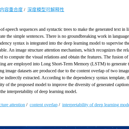
内容重合度
/
深度模型可解释性
of-speech sequences and syntactic trees to make the generated text in l
te the simple sentences. There is no groundbreaking work in languag
ndency syntax is integrated into the deep learning model to supervise t
ble. An image structure attention mechanism, which recognizes the rel
 to compute the visual relations and obtain the features. The fusion o
edding are employed into Long Short-Term Memory (LSTM) to generate 
ining image datasets are produced due to the content overlap of two image
e indirectly extracted. According to the dependency syntax template, t
city of the proposed model to improve the diversity of generated captio
he interpretability of deep learning model.
cture attention
/
content overlap
/
interpretability of deep learning mod