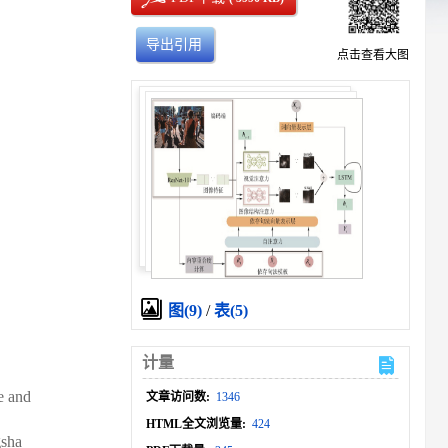
导出引用
点击查看大图
图(9)
/
表(5)
计量
e and
文章访问数:
1346
HTML全文浏览量:
424
gsha