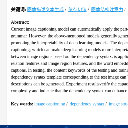
关键词:
图像描述文本生成
/
依存句法
/
图像结构注意力
/
Abstract:
Current image captioning model can automatically apply the part-
grammar. However, the above-mentioned models generally genera
promoting the interpretability of deep learning models. The depe
captioning, which can make deep learning models more interpreta
between image regions based on the dependency syntax, is applied
relation features and image region features, and the word emb
captions. In testing, the content keywords of the testing and tra
dependency syntax template corresponding to the test image can b
descriptions can be generated. Experiment resultsverify the capa
complexity and indicate that the dependency syntax can enhance t
Key words:
image captioning
/
dependency syntax
/
image stru