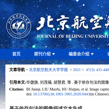
首页
期刊介绍
编委会介绍
文章导航
>
北京航空航天大学学报
>
2021
>
47(3): 431-440
引用本文:
毕健旗, 刘茂福, 胡慧君, 等 . 基于依存句法的图像描述文
Citation:
BI Jianqi, LIU Maofu, HU Huijun, et al. Image capti
doi:
10.13700/j.bh.1001-5965.2020.0443
(in Chinese
基于依存句法的图像描述文本生成