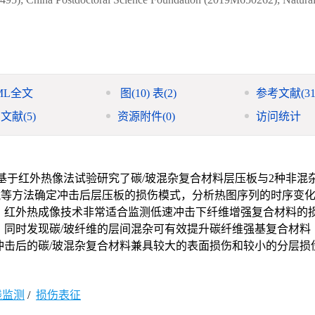
ML全文
图
(10)
表
(2)
参考文献
(31
引文献
(5)
资源附件
(0)
访问统计
基于红外热像法试验研究了碳/玻混杂复合材料层压板与2种非混
镜等方法确定冲击后层压板的损伤模式，分析热图序列的时序变
：红外热成像技术非常适合监测低速冲击下纤维增强复合材料的
同时发现碳/玻纤维的层间混杂可有效提升碳纤维强基复合材料（
冲击后的碳/玻混杂复合材料兼具较大的表面损伤和较小的分层损
线监测
/
损伤表征