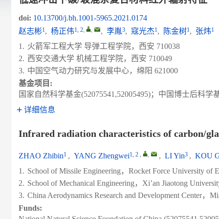
doi:
10.13700/j.bh.1001-5965.2021.0174
1
1, 2
,
,
3
1
1
1
赵志彬
,
杨正伟
,
李胤
,
寇光杰
,
陈金树
,
张炜
1.
火箭军工程大学 导弹工程学院，西安 710038
2.
西安交通大学 机械工程学院，西安 710049
3.
中国空气动力研究与发展中心，绵阳 621000
基金项目:
国家自然科学基金(52075541,52005495)；中国博士后科学基金
详细信息
Infrared radiation characteristics of carbon/gl
1
1, 2
,
,
3
ZHAO Zhibin
,
YANG Zhengwei
,
LI Yin
,
KOU Gu
1.
School of Missile Engineering，Rocket Force University o
2.
School of Mechanical Engineering，Xi’an Jiaotong Univer
3.
China Aerodynamics Research and Development Center，
Funds:
National Natural Science Foundation of China (52075541,52005