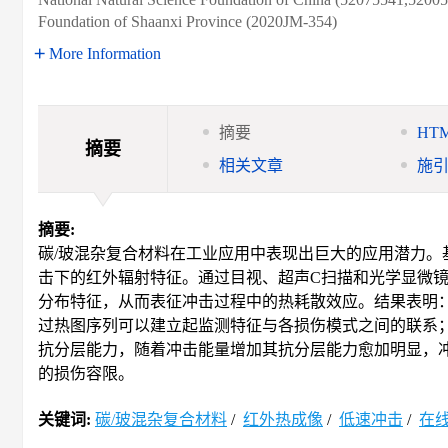
Foundation of Shaanxi Province (2020JM-354)
More Information
摘要
HT
摘要
相关文章
施
摘要:
碳/玻混杂复合材料在工业应用中表现出巨大的应用潜力。
击下的红外辐射特征。通过目视、超声C扫描和光学显微
分布特征，从而表征冲击过程中的热耗散效应。结果表明
过热图序列可以建立起监测特征与各损伤模式之间的联系；
抗分层能力，随着冲击能量增加其抗分层能力愈加明显，
的损伤容限。
关键词:
碳/玻混杂复合材料
/
红外热成像
/
低速冲击
/
在