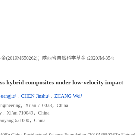
(2019M650262)；陕西省自然科学基金 (2020JM-354)
ass hybrid composites under low-velocity impact
1
1
1
angjie
,
CHEN Jinshu
,
ZHANG Wei
f Engineering，Xi’an 710038，China
sity，Xi’an 710049，China
Mianyang 621000，China
495); China Postdoctoral Science Foundation (2019M650262); Natural