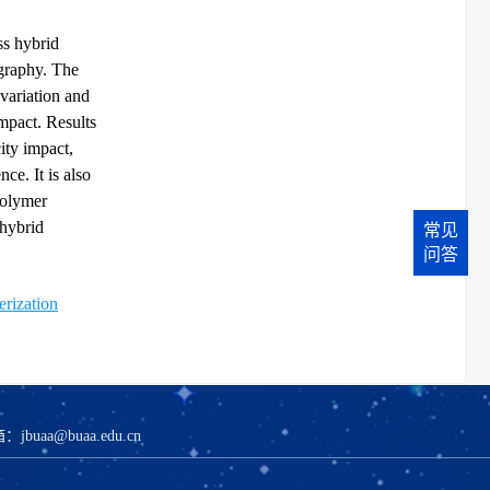
ss hybrid
graphy. The
variation and
impact. Results
ity impact,
ce. It is also
polymer
 hybrid
常见
问答
rization
箱：
jbuaa@buaa.edu.cn