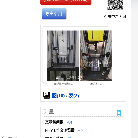
导出引用
点击查看大图
图(10)
/
表(2)
计量
文章访问数:
788
HTML全文浏览量:
362
 Science