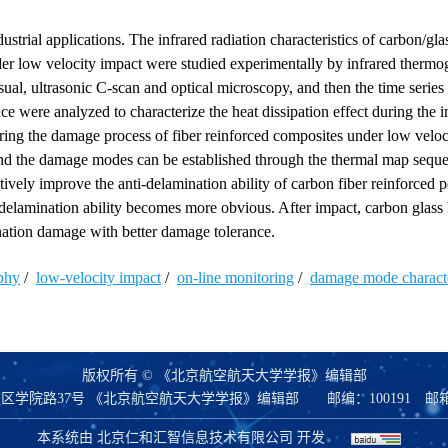
trial applications. The infrared radiation characteristics of carbon/gla
er low velocity impact were studied experimentally by infrared thermo
al, ultrasonic C-scan and optical microscopy, and then the time series 
ce were analyzed to characterize the heat dissipation effect during the 
oring the damage process of fiber reinforced composites under low veloc
 and the damage modes can be established through the thermal map sequen
ctively improve the anti-delamination ability of carbon fiber reinforced 
-delamination ability becomes more obvious. After impact, carbon glass
ation damage with better damage tolerance.
phy
/
low-velocity impact
/
on-line monitoring
/
damage mode characte
版权所有 © 《北京航空航天大学学报》编辑部
区学院路37号 《北京航空航天大学学报》编辑部
邮编：100191
邮
本系统由
北京仁和汇智信息技术有限公司
开发