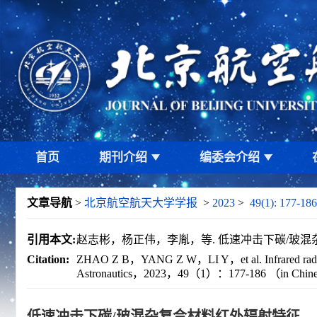
首页
期刊介绍
编委会介绍
文章导航
>
北京航空航天大学学报
>
2023
>
49(1): 177-186
引用本文:
赵志彬，杨正伟，李胤，等. 低速冲击下碳/玻混杂复合
Citation:
ZHAO Z B，YANG Z W，LI Y，et al. Infrared radiation c
Astronautics，2023，49（1）：177-186 （in Chi
低速冲击下碳/玻混杂复合材料红外辐射特征