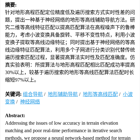
摘要:
针对地形高程匹配定位精度低及遍历搜索方式实时性差的问
题，提出一种基于神经网络的地形等高线辅助导航方法。研
究二维等高线特征匹配以提高匹配算法在高程噪声下的鲁棒
能力，考虑小波变换具备旋转、平移不变性特点，利用小波
变换子提取等高线边缘特征；同时提出基于神经网络的等高
线边缘特征匹配算法，利用多个子网进行分类识别代替传统
遍历搜索匹配过程，显著提高算法实时性及匹配准确度。仿
真实验表明：所提算法与地形高程匹配相比匹配成功率提高
30%以上，较基于遍历搜索的地形等高线匹配算法匹配时长
缩短97%以上。
关键词:
组合导航
/
地形辅助导航
/
地形等高线匹配
/
小波
变换
/
神经网络
Abstract:
Addressing the issues of low accuracy in terrain elevation
matching and poor real-time performance in iterative search
methods, we propose a neural network-based method for terrain