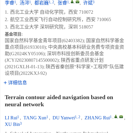
1
1
1, 2
1
,
,
3
李睿
,
汤浔
,
都岩巍
,
张睿
,
许斌
1.
西北工业大学 自动化学院，西安 710072
2.
航空工业西安飞行自动控制研究所，西安 710065
3.
西北工业大学 深圳研究院，深圳 518057
基金项目:
国家自然科学基金青年项目(62403382); 国家自然科学基金
重点项目(61933010); 中央高校基本科研业务费专项资金资
助(G2024KY05106); 深圳市科技创新委员会基金
(JCYJ20230807145500002); 陕西省重点研发计划
(2021GXLH-01-13); 陕西省秦创原“科学家+工程师”队伍建
设项目(2022KXJ-92)
详细信息
Terrain contour aided navigation based on
neural network
1
1
1, 2
1
,
,
LI Rui
,
TANG Xun
,
DU Yanwei
,
ZHANG Rui
,
3
XU Bin