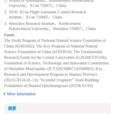
1.
School of Automation，Northwestern Polytechnical
University，Xi’an 710072，China
2.
AVIC Xi’an Flight Automatic Control Research
Institute，Xi’an 710065，China
3.
Shenzhen Research Institute，Northwestern
Polytechnical University，Shenzhen 518057，China
Funds:
The Youth Program of National Natural Science Foundation of
China (62403382); The Key Program of National Natural
Science Foundation of China (61933010); The Fundamental
Research Funds for the Central Universities (G2024KY05106);
Foundation of Science, Technology and Innovation Commission
of Shenzhen Municipality (JCYJ20230807145500002); Key
Research and Development Program in Shaanxi Province
(2021GXLH-01-13); “Scientist+Engineer” Team Building
Foundation of Shaanxi Qinchuangyuan (2022KXJ-92)
More Information
摘要