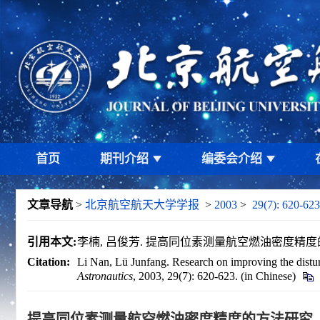
首页
期刊介绍
编委会介绍
文章导航
>
北京航空航天大学学报
>
2003
>
29(7): 620-623
引用本文:
李楠, 吕俊芳. 提高同位素测量航空燃油密度精度的方法研究[
Citation:
Li Nan, Lü Junfang. Research on improving the disturba
Astronautics
, 2003, 29(7): 620-623. (in Chinese)
提高同位素测量航空燃油密度精度的方法研究