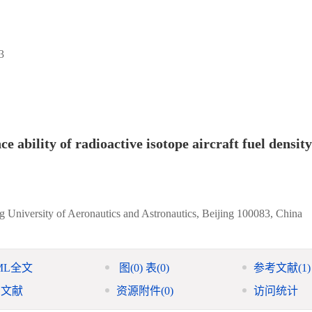
3
 ability of radioactive isotope aircraft fuel density
g University of Aeronautics and Astronautics, Beijing 100083, China
ML全文
图
(0)
表
(0)
参考文献
(1)
引文献
资源附件
(0)
访问统计