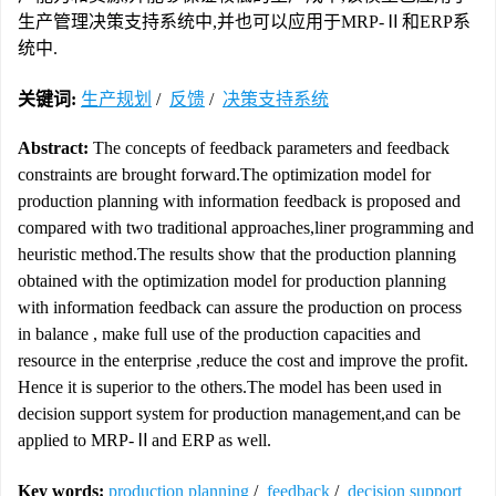
生产管理决策支持系统中,并也可以应用于MRP-Ⅱ和ERP系
统中.
关键词:
生产规划
/
反馈
/
决策支持系统
Abstract:
The concepts of feedback parameters and feedback
constraints are brought forward.The optimization model for
production planning with information feedback is proposed and
compared with two traditional approaches,liner programming and
heuristic method.The results show that the production planning
obtained with the optimization model for production planning
with information feedback can assure the production on process
in balance , make full use of the production capacities and
resource in the enterprise ,reduce the cost and improve the profit.
Hence it is superior to the others.The model has been used in
decision support system for production management,and can be
applied to MRP-Ⅱand ERP as well.
Key words:
production planning
/
feedback
/
decision support