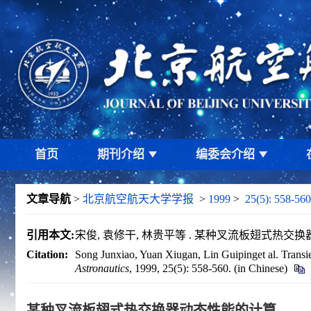
首页
期刊介绍
编委会介绍
文章导航
>
北京航空航天大学学报
>
1999
>
25(5): 558-560
引用本文:
宋俊, 袁修干, 林贵平等 . 某种叉流板翅式热交换器动态性
Citation:
Song Junxiao, Yuan Xiugan, Lin Guipinget al. Transi
Astronautics
, 1999, 25(5): 558-560. (in Chinese)
某种叉流板翅式热交换器动态性能的计算