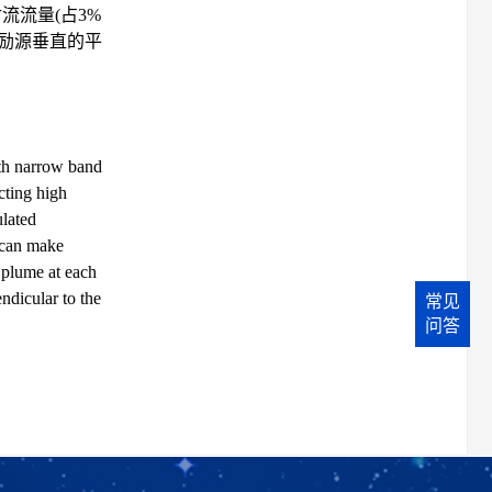
流流量(占3%
激励源垂直的平
ith narrow band
cting high
ulated
) can make
e plume at each
ndicular to the
常见
问答