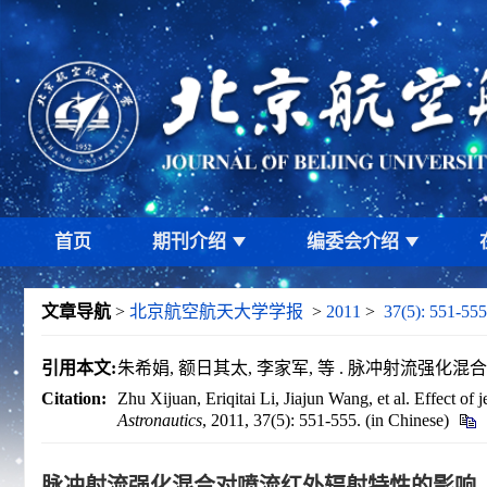
首页
期刊介绍
编委会介绍
文章导航
>
北京航空航天大学学报
>
2011
>
37(5): 551-555
引用本文:
朱希娟, 额日其太, 李家军, 等 . 脉冲射流强化混合对喷
Citation:
Zhu Xijuan, Eriqitai Li, Jiajun Wang, et al. Effect o
Astronautics
, 2011, 37(5): 551-555. (in Chinese)
脉冲射流强化混合对喷流红外辐射特性的影响