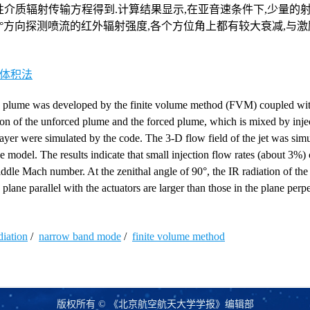
质辐射传输方程得到.计算结果显示,在亚音速条件下,少量的射
0°方向探测喷流的红外辐射强度,各个方位角上都有较大衰减,与
体积法
the plume was developed by the finite volume method (FVM) coupled w
ion of the unforced plume and the forced plume, which is mixed by inje
layer were simulated by the code. The 3-D flow field of the jet was sim
e model. The results indicate that small injection flow rates (about 3%
iddle Mach number. At the zenithal angle of 90°, the IR radiation of th
lane parallel with the actuators are larger than those in the plane perpe
diation
/
narrow band mode
/
finite volume method
版权所有 © 《北京航空航天大学学报》编辑部