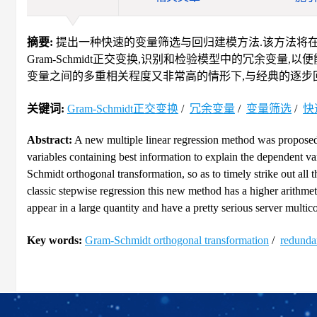
摘要:
提出一种快速的变量筛选与回归建模方法.该方法将在
Gram-Schmidt正交变换,识别和检验模型中的冗余变
变量之间的多重相关程度又非常高的情形下,与经典的逐步回
关键词:
Gram-Schmidt正交变换
/
冗余变量
/
变量筛选
/
快
Abstract:
A new multiple linear regression method was proposed w
variables containing best information to explain the dependent va
Schmidt orthogonal transformation, so as to timely strike out all
classic stepwise regression this new method has a higher arithmet
appear in a large quantity and have a pretty serious server multico
Key words:
Gram-Schmidt orthogonal transformation
/
redundan