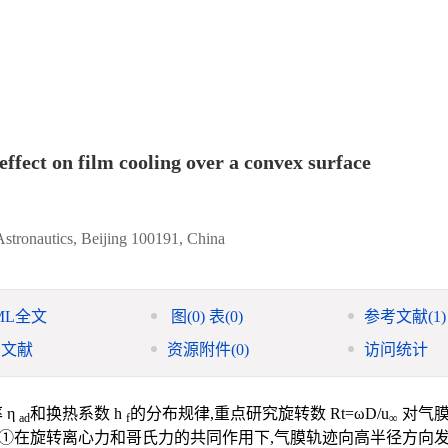
ffect on film cooling over a convex surface
 Astronautics, Beijing 100191, China
ML全文
图
(0)
表
(0)
参考文献
(1)
引文献
资源附件
(0)
访问统计
 η
和换热系数 h
的分布规律,重点研究旋转数 Rt=ωD/u
对气膜
ad
f
∞
:①在旋转离心力和哥氏力的共同作用下,气膜轨迹向高半径方向