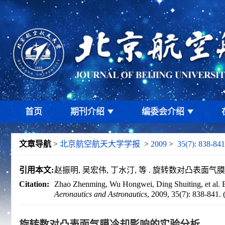
首页
期刊介绍
编委会介绍
文章导航
>
北京航空航天大学学报
>
2009
>
35(7): 838-841
引用本文:
赵振明, 吴宏伟, 丁水汀, 等 . 旋转数对凸表面气膜冷却影
Citation:
Zhao Zhenming, Wu Hongwei, Ding Shuiting, et al. Exp
Aeronautics and Astronautics
, 2009, 35(7): 838-841. 
旋转数对凸表面气膜冷却影响的实验分析