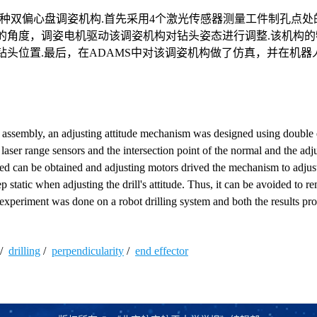
种双偏心盘调姿机构.首先采用4个激光传感器测量工件制孔点处
的角度，调姿电机驱动该调姿机构对钻头姿态进行调整.该机构的
钻头位置.最后，在ADAMS中对该调姿机构做了仿真，并在机器
ft assembly, an adjusting attitude mechanism was designed using double 
 laser range sensors and the intersection point of the normal and the adj
ted can be obtained and adjusting motors drived the mechanism to adjust 
ep static when adjusting the drill's attitude. Thus, it can be avoided to re
xperiment was done on a robot drilling system and both the results pro
/
drilling
/
perpendicularity
/
end effector