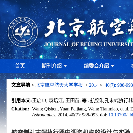
首页
期刊介绍
编委会介绍
文章导航
>
北京航空航天大学学报
>
2014
>
40(7): 988-993
引用本文:
王启申, 袁培江, 王田苗, 等 . 航空制孔末端执行器中调
Citation:
Wang Qishen, Yuan Peijiang, Wang Tianmiao, et al. De
Astronautics
, 2014, 40(7): 988-993.
doi:
10.13700/j.
航空制孔末端执行器中调姿机构的设计与实验