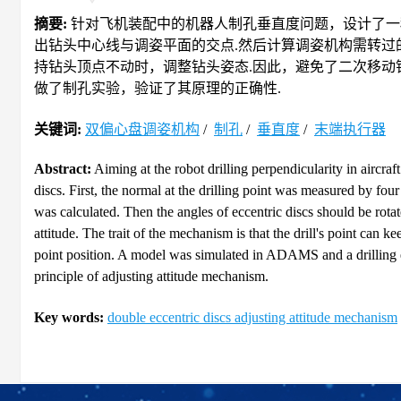
摘要:
针对飞机装配中的机器人制孔垂直度问题，设计了一
出钻头中心线与调姿平面的交点.然后计算调姿机构需转过
持钻头顶点不动时，调整钻头姿态.因此，避免了二次移动
做了制孔实验，验证了其原理的正确性.
关键词:
双偏心盘调姿机构
/
制孔
/
垂直度
/
末端执行器
Abstract:
Aiming at the robot drilling perpendicularity in aircra
discs. First, the normal at the drilling point was measured by four
was calculated. Then the angles of eccentric discs should be rota
attitude. The trait of the mechanism is that the drill's point can ke
point position. A model was simulated in ADAMS and a drilling e
principle of adjusting attitude mechanism.
Key words:
double eccentric discs adjusting attitude mechanism