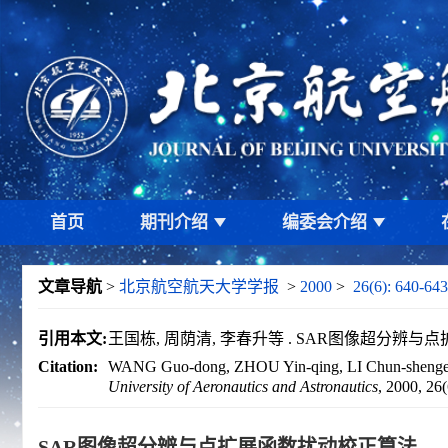
首页
期刊介绍
编委会介绍
文章导航
>
北京航空航天大学学报
>
2000
>
26(6): 640-643
引用本文:
王国栋, 周荫清, 李春升等 . SAR图像超分辨与点扩展函
Citation:
WANG Guo-dong, ZHOU Yin-qing, LI Chun-shenget al
University of Aeronautics and Astronautics
, 2000, 26
SAR图像超分辨与点扩展函数扰动校正算法