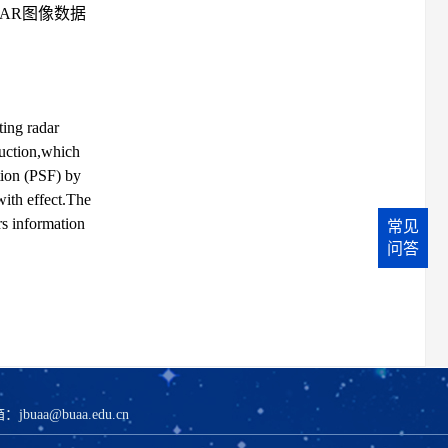
AR图像数据
ting radar
ruction,which
tion (PSF) by
ith effect.The
rs information
常见
问答
箱：
jbuaa@buaa.edu.cn