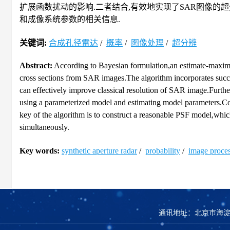
扩展函数扰动的影响.二者结合,有效地实现了SAR图像的
和成像系统参数的相关信息.
关键词:
合成孔径雷达
/
概率
/
图像处理
/
超分辨
Abstract:
According to Bayesian formulation,an estimate-maximis
cross sections from SAR images.The algorithm incorporates succ
can effectively improve classical resolution of SAR image.Further
using a parameterized model and estimating model parameters.Co
key of the algorithm is to construct a reasonable PSF model,whi
simultaneously.
Key words:
synthetic aperture radar
/
probability
/
image proce
通讯地址：北京市海淀