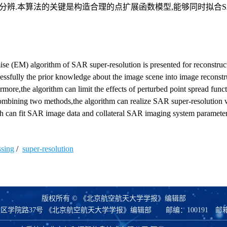
超分辨.本算法的关键是构造合理的点扩展函数模型,能够同时拟合S
e (EM) algorithm of SAR super-resolution is presented for reconstruc
essfully the prior knowledge about the image scene into image reconst
more,the algorithm can limit the effects of perturbed point spread func
mbining two methods,the algorithm can realize SAR super-resolution w
ch can fit SAR image data and collateral SAR imaging system paramete
ssing
/
super-resolution
版权所有 © 《北京航空航天大学学报》编辑部
区学院路37号 《北京航空航天大学学报》编辑部
邮编：100191
邮