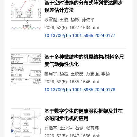
基于空时谱熵的分布式阵列雷达同步
误差估计方法
耿雪胤
,
王俊
,
杨彬
,
孙进平
2026, 52(5): 1627-1634.
doi:
10.13700/j.bh.1001-5965.2024.0177
基于多种微结构的机翼结构/材料多尺
度气动弹性优化
黎珂宇
,
杨超
,
王晓喆
,
万志强
,
李畅
2026, 52(5): 1635-1646.
doi:
10.13700/j.bh.1001-5965.2024.0178
基于数字孪生的健康服役框架及其在
永磁同步电机的应用
郭浩宇
,
王少萍
,
石健
,
张育玮
2026, 52(5): 1647-1656.
doi: