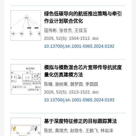
绿色低碳导向的航班推出策略与牵引
作业计划联合优化
寇伟彬
,
张世杰
,
王佳玉
2026, 52(5): 1504-1512.
doi:
10.13700/j.bh.1001-5965.2024.0192
模拟与模数混合芯片宽带传导抗扰度
量化仿真建模方法
陈曦
,
谢树果
,
魏梦圆
,
李圆圆
2026, 52(5): 1513-1522.
doi:
10.13700/j.bh.1001-5965.2024.0193
基于深度特征修正的目标跟踪算法
陈凯
,
黄煜杰
,
赵晓冬
,
王鹏飞
,
林岩泽