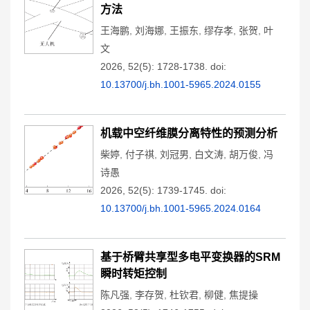
方法
王海鹏
,
刘海娜
,
王振东
,
缪存孝
,
张贺
,
叶
文
2026, 52(5): 1728-1738.
doi:
10.13700/j.bh.1001-5965.2024.0155
机载中空纤维膜分离特性的预测分析
柴婷
,
付子祺
,
刘冠男
,
白文涛
,
胡万俊
,
冯
诗愚
2026, 52(5): 1739-1745.
doi:
10.13700/j.bh.1001-5965.2024.0164
基于桥臂共享型多电平变换器的SRM
瞬时转矩控制
陈凡强
,
李存贺
,
杜钦君
,
柳健
,
焦提操