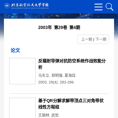
2003年 第29卷 第4期
上一期
|
下一期
论文
反辐射导弹对抗防空系统作战效能分
析
马东立
,
郑明强
,
夏海廷
2003, 29(4): 283-286.
基于QR分解求解带顶点三对角带状
线性方程组
王钢林
,
武哲