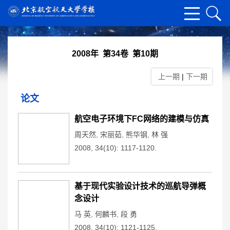
2008年 第34卷 第10期
上一期
|
下一期
论文
航空电子环境下FC网络的建模与仿真
周天然
,
宋丽茹
,
熊华钢
,
林 强
2008, 34(10): 1117-1120.
基于现代实验设计技术的巡航导弹概
念设计
马 英
,
何麟书
,
段 勇
2008, 34(10): 1121-1125.