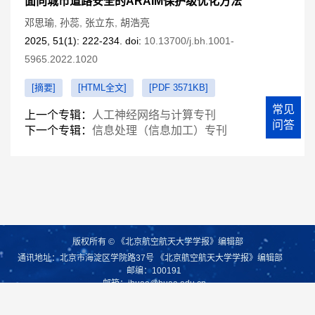
面向城市道路安全的ARAIM保护级优化方法
邓思瑜
,
孙蕊
,
张立东
,
胡浩亮
2025, 51(1): 222-234. doi:
10.13700/j.bh.1001-
5965.2022.1020
[摘要]
[HTML全文]
[PDF 3571KB]
常见
上一个专辑：
人工神经网络与计算专刊
问答
下一个专辑：
信息处理（信息加工）专刊
版权所有 © 《北京航空航天大学学报》编辑部
通讯地址：北京市海淀区学院路37号 《北京航空航天大学学报》编辑部
邮编：100191
邮箱：
jbuaa@buaa.edu.cn
本系统由
北京仁和汇智信息技术有限公司
开发