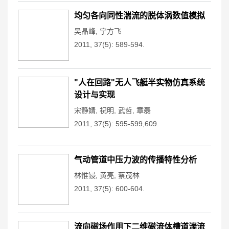
均匀各向同性湍流的脱体涡数值模拟
吴晶峰
,
宁方飞
2011, 37(5): 589-594.
"人在回路"无人飞艇半实物仿真系统
设计与实现
宋静婧
,
祝明
,
武哲
,
章磊
2011, 37(5): 595-599,609.
气动管道中压力波的传播特性分析
林惟锓
,
黄亮
,
蔡茂林
2011, 37(5): 600-604.
流向磁场作用下二维磁流体槽道湍流