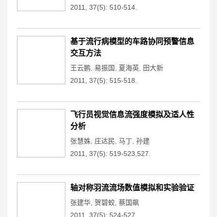
2011, 37(5): 510-514.
基于流行病模型的车路协同预警信息
交互方法
王云鹏
,
易振国
,
夏海英
,
田大新
2011, 37(5): 515-518.
飞行员视觉信息流强度模拟及适人性
分析
张慧姝
,
庄达民
,
马丁
,
孙建
2011, 37(5): 519-523,527.
轴对称羽流流场数值模拟和实验验证
张建华
,
贺碧蛟
,
蔡国飙
2011, 37(5): 524-527.