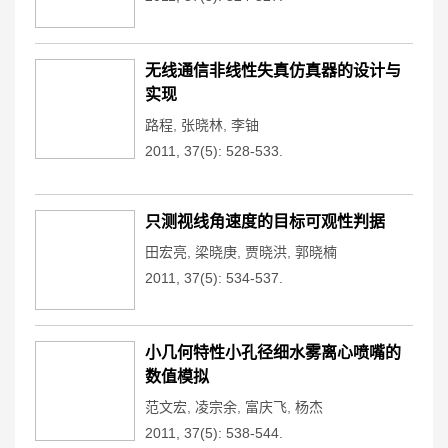
无线通信非线性失真仿真器的设计与
实现
路程
,
张晓林
,
李铀
2011, 37(5): 528-533.
只测视线角速度的目标可观性判据
田宏亮
,
梁晓庚
,
贾晓洪
,
郭晓楠
2011, 37(5): 534-537.
小几何特性小孔径细水雾离心喷嘴的
数值模拟
范文宏
,
凌宗余
,
富庆飞
,
杨杰
2011, 37(5): 538-544.