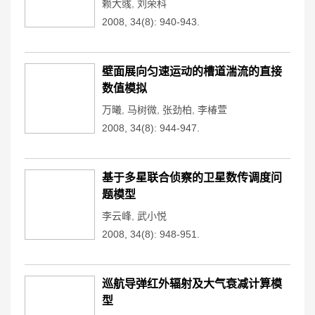
赖大彧
,
刘荣科
2008, 34(8): 940-943.
壁面展向匀速运动的槽道湍流的直接
数值模拟
万曦
,
马树微
,
张劲柏
,
李椿萱
2008, 34(8): 944-947.
基于多星联合侦察的卫星数传调度问
题模型
李云峰
,
武小悦
2008, 34(8): 948-951.
巡航导弹红外辐射及大气衰减计算模
型