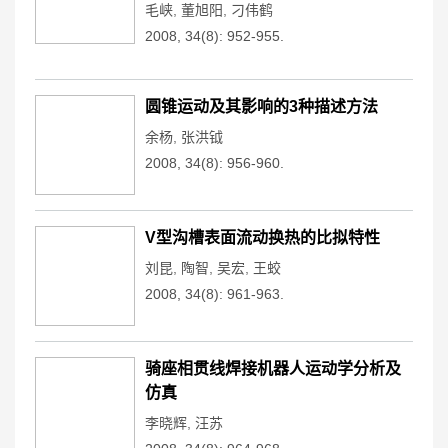
毛峡
,
董旭阳
,
刁伟鹤
2008, 34(8): 952-955.
圆锥运动及其影响的3种描述方法
余杨
,
张洪钺
2008, 34(8): 956-960.
V型沟槽表面流动换热的比拟特性
刘昆
,
陶智
,
吴宏
,
王蛟
2008, 34(8): 961-963.
骑座相贯线焊接机器人运动学分析及
仿真
李晓辉
,
汪苏