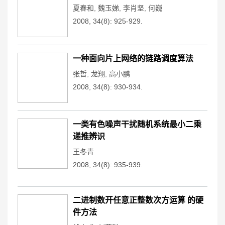
夏春和
,
魏玉娣
,
李肖坚
,
何巍
2008, 34(8): 925-929.
一种面向片上网络的链路调度算法
张哲
,
龙翔
,
高小鹏
2008, 34(8): 930-934.
一类有色噪声干扰随机系统最小二乘
递推辨识
王冬青
2008, 34(8): 935-939.
二进制数开任意正整数次方运算 的硬
件方法