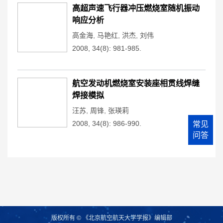
高超声速飞行器冲压燃烧室随机振动
响应分析
高金海
,
马艳红
,
洪杰
,
刘伟
2008, 34(8): 981-985.
航空发动机燃烧室安装座相贯线焊缝
焊接模拟
汪苏
,
周锋
,
张瑛莉
2008, 34(8): 986-990.
常见
问答
版权所有 © 《北京航空航天大学学报》编辑部