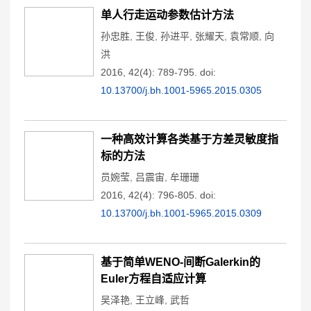
单人行走运动参数估计方法
孙忠胜
,
王俊
,
孙进平
,
张耀天
,
袁常顺
,
向
洪
2016, 42(4): 789-795.
doi:
10.13700/j.bh.1001-5965.2015.0305
一种高效计算各类基于方差灵敏度指
标的方法
员婉莹
,
吕震宙
,
牟珊珊
2016, 42(4): 796-805.
doi:
10.13700/j.bh.1001-5965.2015.0309
基于简单WENO-间断Galerkin的
Euler方程自适应计算
吴泽艳
,
王立峰
,
武哲