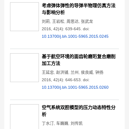
考虑弹体弹性的导弹半物理仿真方法
与影响分析
刘莉
,
王岩松
,
周思达
,
张武龙
2016, 42(4): 639-645.
doi:
10.13700/j.bh.1001-5965.2015.0245
基于航空环境的面齿轮磨珩复合磨削
加工方法
王延忠
,
赵洪铺
,
兰州
,
侯良威
,
钟扬
2016, 42(4): 646-653.
doi:
10.13700/j.bh.1001-5965.2015.0260
空气系统双腔模型的压力动态特性分
析
丁水汀
,
车巍巍
,
刘传凯