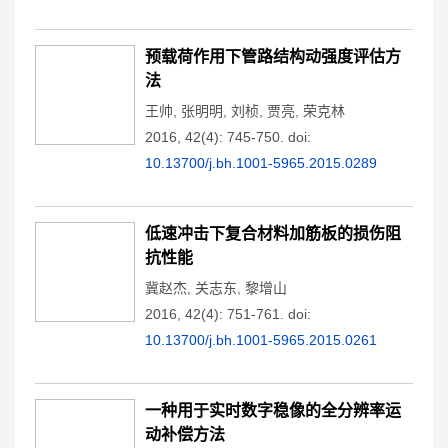
预载荷作用下管路结构动强度评估方
法
王帅
,
张明明
,
刘桢
,
贾亮
,
荣克林
2016, 42(4): 745-750.
doi:
10.13700/j.bh.1001-5965.2015.0289
低速冲击下复合材料加筋板的损伤阻
抗性能
冀赵杰
,
关志东
,
黎增山
2016, 42(4): 751-761.
doi:
10.13700/j.bh.1001-5965.2015.0261
一种用于实时数字稳像的全分辨率运
动补偿方法