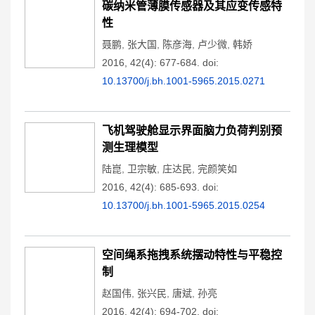
碳纳米管薄膜传感器及其应变传感特
性
聂鹏
,
张大国
,
陈彦海
,
卢少微
,
韩娇
2016, 42(4): 677-684.
doi:
10.13700/j.bh.1001-5965.2015.0271
飞机驾驶舱显示界面脑力负荷判别预
测生理模型
陆崑
,
卫宗敏
,
庄达民
,
完颜笑如
2016, 42(4): 685-693.
doi:
10.13700/j.bh.1001-5965.2015.0254
空间绳系拖拽系统摆动特性与平稳控
制
赵国伟
,
张兴民
,
唐斌
,
孙亮
2016, 42(4): 694-702.
doi: