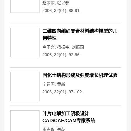
赵丽丽
,
张以都
2006, 32(01): 88-91.
三维四向编织复合材料结构模型的几
何特性
卢子兴
,
杨振宇
,
刘振国
2006, 32(01): 92-96.
固化土结构形成及强度增长机理试验
宁建国
,
黄新
2006, 32(01): 97-102.
叶片电解加工阴极设计
CAD/CAE/CAM专家系统
李志永
,
朱荻