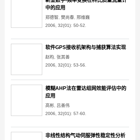
新型数字-频率变换在科氏质量流量计
中的应用
郑德智
,
樊尚春
,
邢维巍
2006, 32(01): 50-52.
软件GPS接收机架构与捕获算法实现
赵昀
,
张其善
2006, 32(01): 53-56.
模糊AHP法在雷达组网效能评估中的
应用
高彬
,
吕善伟
2006, 32(01): 57-60.
非线性结构气动伺服弹性稳定性分析