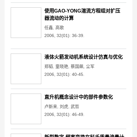
使用GAO-YONG湍流方程组对扩压
器流动的计算
任鑫
,
高歌
2006, 32(01): 36-39.
液体火箭发动机系统设计仿真与优化
郑韬
,
童晓艳
,
蔡国飙
,
尘军
2006, 32(01): 40-45.
直升机概念设计中的部件参数化
卢新来
,
刘虎
,
武哲
2006, 32(01): 46-49.