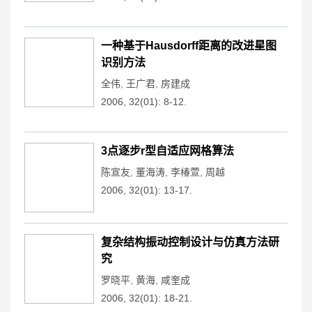
一种基于Hausdorff距离的改进星图
识别方法
全伟
,
王广君
,
房建成
2006, 32(01): 8-12.
3点逐步r型自适应网格算法
陈宣友
,
董海涛
,
李椿萱
,
周越
2006, 32(01): 13-17.
复杂结构振动控制设计与仿真方法研
究
罗晓平
,
黄海
,
咸奎成
2006, 32(01): 18-21.