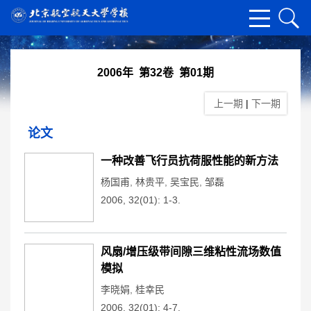
2006年 第32卷 第01期
上一期
|
下一期
论文
一种改善飞行员抗荷服性能的新方法
杨国甫
,
林贵平
,
吴宝民
,
邹磊
2006, 32(01): 1-3.
风扇/增压级带间隙三维粘性流场数值
模拟
李晓娟
,
桂幸民
2006, 32(01): 4-7.