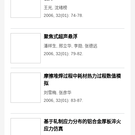
王光
,
沈绪榜
2006, 32(01): 74-78.
聚焦式超声悬浮
潘祥生
,
邢立华
,
李勋
,
张德远
2006, 32(01): 79-82.
摩擦堆焊过程中耗材热力过程数值模
拟
刘雪梅
,
张彦华
2006, 32(01): 83-87.
基于轧制应力分布的铝合金厚板淬火
应力仿真