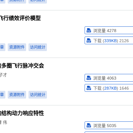
飞行绩效评价模型
浏览量
4278
下载 (
339KB
)
2126
章
资源附件
访问统计
的多圈飞行脉冲交会
子才
浏览量
4063
下载 (
287KB
)
1646
章
资源附件
访问统计
的结构动力响应特性
曹 伟
浏览量
5035