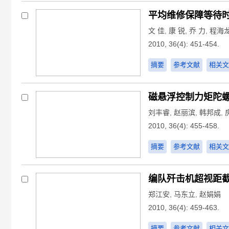
平均维修保障等待
文 佳
,
康 锐
,
乔 力
,
程海
2010, 36(4): 451-454.
摘要
参考文献
相关文
磁悬浮控制力矩陀
刘丰睿
,
赵丽滨
,
韩邦成
,
2010, 36(4): 455-458.
摘要
参考文献
相关文
编队歼击机超视距
郑江安
,
马东立
,
赵娟娟
2010, 36(4): 459-463.
摘要
参考文献
相关文