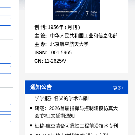
创 刊:
1956年 ( 月刊 )
中华人民共和国工业和信息化部
主 管:
北京航空航天大学
主 办:
ISSN:
1001-5965
CN:
11-2625/V
【严正声明】警惕仿冒《北京航空航天大
通知公告
更多+
学学报》名义的学术诈骗！
转载：2026首届指挥与控制建模仿真大
会”的征文延期通知
征稿-航空装备可靠性工程前沿技术专刊
JBUAA征稿｜“材料智能设计” 专刊