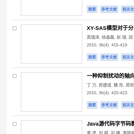
摘要
参考文献
相关文
XY-SAS模型对于
高瑞泽
,
徐晶磊
,
赵 瑞
,
阎
2010, 36(4): 415-419.
摘要
参考文献
相关文
一种抑制扰动的轴
丁 力
,
房建成
,
魏 彤
,
郑世
2010, 36(4): 420-423.
摘要
参考文献
相关文
Java源代码字节
李 虎
,
刘 超
,
刘 楠
,
李晓