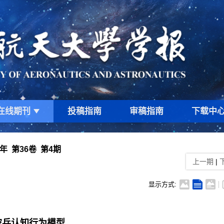
在线期刊
投稿指南
审稿指南
下载中
0年 第36卷 第4期
上一期
|
显示方式:
空兵认知行为模型