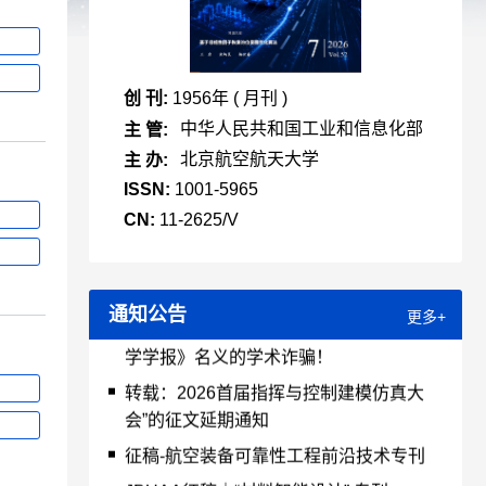
创 刊:
1956年 ( 月刊 )
中华人民共和国工业和信息化部
主 管:
北京航空航天大学
主 办:
ISSN:
1001-5965
CN:
11-2625/V
【严正声明】警惕仿冒《北京航空航天大
通知公告
更多+
学学报》名义的学术诈骗！
转载：2026首届指挥与控制建模仿真大
会”的征文延期通知
征稿-航空装备可靠性工程前沿技术专刊
JBUAA征稿｜“材料智能设计” 专刊