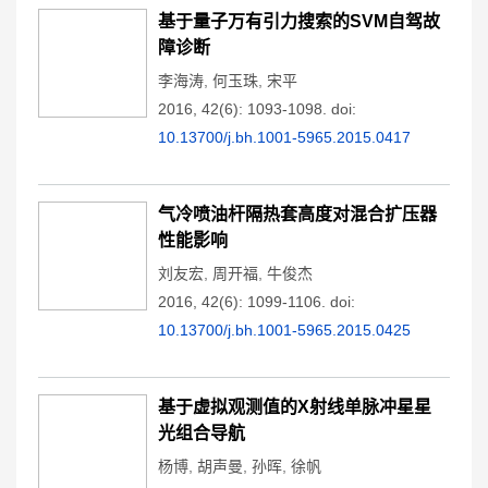
基于量子万有引力搜索的SVM自驾故
障诊断
李海涛
,
何玉珠
,
宋平
2016, 42(6): 1093-1098.
doi:
10.13700/j.bh.1001-5965.2015.0417
气冷喷油杆隔热套高度对混合扩压器
性能影响
刘友宏
,
周开福
,
牛俊杰
2016, 42(6): 1099-1106.
doi:
10.13700/j.bh.1001-5965.2015.0425
基于虚拟观测值的X射线单脉冲星星
光组合导航
杨博
,
胡声曼
,
孙晖
,
徐帆