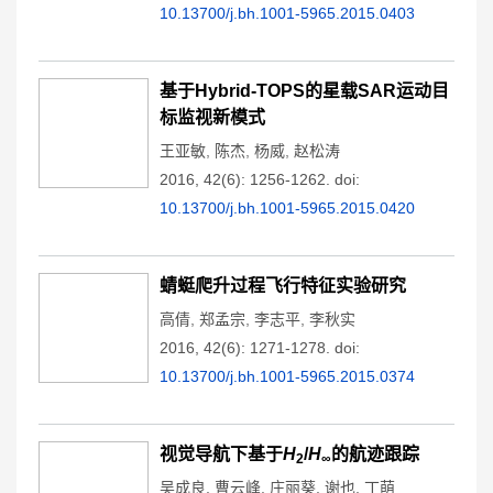
10.13700/j.bh.1001-5965.2015.0403
基于Hybrid-TOPS的星载SAR运动目
标监视新模式
王亚敏
,
陈杰
,
杨威
,
赵松涛
2016, 42(6): 1256-1262.
doi:
10.13700/j.bh.1001-5965.2015.0420
蜻蜓爬升过程飞行特征实验研究
高倩
,
郑孟宗
,
李志平
,
李秋实
2016, 42(6): 1271-1278.
doi:
10.13700/j.bh.1001-5965.2015.0374
视觉导航下基于
H
/
H
的航迹跟踪
2
∞
吴成良
,
曹云峰
,
庄丽葵
,
谢也
,
丁萌