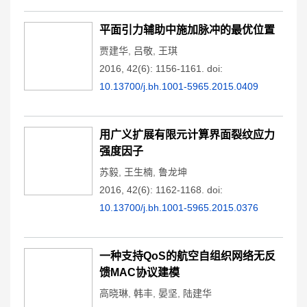
平面引力辅助中施加脉冲的最优位置
贾建华
,
吕敬
,
王琪
2016, 42(6): 1156-1161.
doi:
10.13700/j.bh.1001-5965.2015.0409
用广义扩展有限元计算界面裂纹应力
强度因子
苏毅
,
王生楠
,
鲁龙坤
2016, 42(6): 1162-1168.
doi:
10.13700/j.bh.1001-5965.2015.0376
一种支持QoS的航空自组织网络无反
馈MAC协议建模
高晓琳
,
韩丰
,
晏坚
,
陆建华