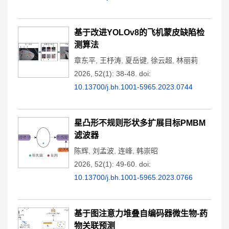
基于改进YOLOv8的飞机蒙皮缺陷检
测算法
章东平
,
王杼涛
,
夏岳键
,
徐云超
,
林丽莉
2026, 52(1): 38-48.
doi:
10.13700/j.bh.1001-5965.2023.0744
星凸形不规则形状多扩展目标PMBM
滤波器
陈辉
,
刘孟波
,
连峰
,
韩崇昭
2026, 52(1): 49-60.
doi:
10.13700/j.bh.1001-5965.2023.0766
基于图注意力堆叠自编码器微生物-药
物关联预测