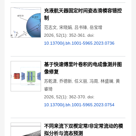
充液航天器固定时间姿态滑模容错控
制
范志文
,
宋晓娟
,
吕书锋
,
岳宝增
2026, 52(1): 352-361.
doi:
10.13700/j.bh.1001-5965.2023.0736
基于快速傅里叶卷积的电成像测井图
像修复
苏乾潇
,
乔德新
,
任义丽
,
冯周
,
林盛斓
,
黄
睿琦
2026, 52(1): 362-370.
doi:
10.13700/j.bh.1001-5965.2023.0754
不同来流下双楔定常/非定常流动的模
拟分析与流态预测