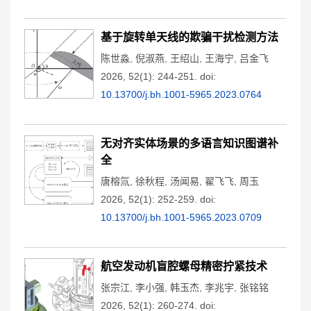
基于旋转单天线的欺骗干扰检测方法
陈世淼
,
倪淑燕
,
王绍山
,
王海宁
,
吕金飞
2026, 52(1): 244-251.
doi:
10.13700/j.bh.1001-5965.2023.0764
无对齐实体场景的多语言知识图谱补
全
唐榕氚
,
徐秋程
,
汤闻易
,
翟飞飞
,
周玉
2026, 52(1): 252-259.
doi:
10.13700/j.bh.1001-5965.2023.0709
航空发动机盲腔螺母精密拧紧技术
张宗江
,
李小强
,
韩玉杰
,
李兆宇
,
张铭铭
2026, 52(1): 260-274.
doi: