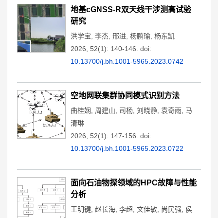
地基cGNSS-R双天线干涉测高试验
研究
洪学宝
,
李杰
,
邢进
,
杨鹏瑜
,
杨东凯
2026, 52(1): 140-146.
doi:
10.13700/j.bh.1001-5965.2023.0742
空地网联集群协同模式识别方法
曲桂娴
,
周建山
,
司杨
,
刘晓静
,
袁奇雨
,
马
清琳
2026, 52(1): 147-156.
doi:
10.13700/j.bh.1001-5965.2023.0722
面向石油物探领域的HPC故障与性能
分析
王明键
,
赵长海
,
李超
,
文佳敏
,
尚民强
,
侯