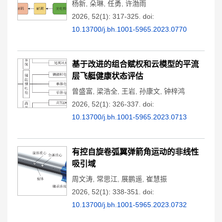
杨新
,
朵琳
,
任勇
,
许渤雨
2026, 52(1): 317-325.
doi:
10.13700/j.bh.1001-5965.2023.0770
基于改进的组合赋权和云模型的平流
层飞艇健康状态评估
曾盛富
,
梁浩全
,
王岩
,
孙康文
,
钟梓鸿
2026, 52(1): 326-337.
doi:
10.13700/j.bh.1001-5965.2023.0713
有控自旋卷弧翼弹箭角运动的非线性
吸引域
周文涛
,
常思江
,
展鹏遥
,
崔慧振
2026, 52(1): 338-351.
doi:
10.13700/j.bh.1001-5965.2023.0732