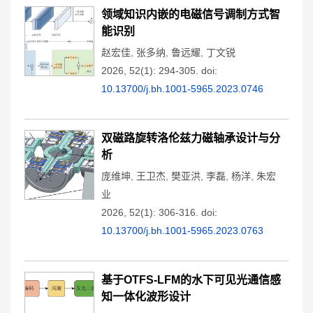
领域知识内嵌的电磁信号调制方式智
能识别
赵宏佳
,
张多纳
,
鲁远耀
,
丁文锐
2026, 52(1): 294-305.
doi:
10.13700/j.bh.1001-5965.2023.0746
双磁路旋转洛伦兹力磁轴承设计与分
析
庞维坤
,
王卫杰
,
樊亚洪
,
李磊
,
杨洋
,
朱宏
业
2026, 52(1): 306-316.
doi:
10.13700/j.bh.1001-5965.2023.0763
基于OTFS-LFM的水下可见光通信感
知一体化波形设计