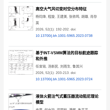
高空大气风切变时空分布特征
杨钧烽
,
程旋
,
王建美
,
张依鸣
,
胡雄
,
肖存
英
2026, 52(1): 192-202.
doi:
10.13700/j.bh.1001-5965.2023.0738
基于INT-VSMM算法的目标航迹跟踪
和外推
任宣铭
,
汤新民
,
刘雨生
,
鲁其兴
2026, 52(1): 203-213.
doi:
10.13700/j.bh.1001-5965.2023.0724
液体火箭注气式蓄压器流动阻尼理论
模型
史童
,
何允钦
,
梁国柱
,
潘辉
,
朱平平