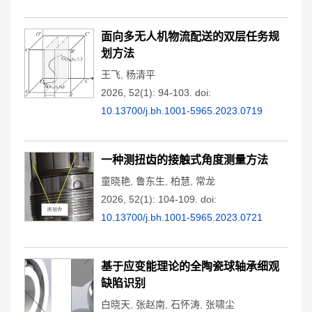
面向多无人机物流配送的双层任务规
划方法
王飞
,
杨清平
2026, 52(1): 94-103.
doi:
10.13700/j.bh.1001-5965.2023.0719
一种测扭齿的接触式角度测量方法
童晓艳
,
鲁东生
,
柏慧
,
常龙
2026, 52(1): 104-109.
doi:
10.13700/j.bh.1001-5965.2023.0721
基于应变能理论的全陶瓷球轴承细观
缺陷识别
白晓天
,
张赵南
,
石怀涛
,
张啸尘