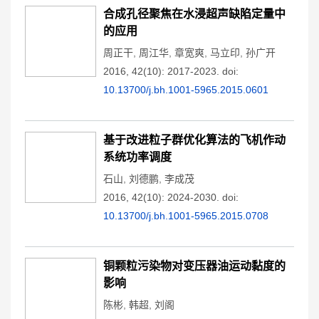
合成孔径聚焦在水浸超声缺陷定量中
的应用
周正干
,
周江华
,
章宽爽
,
马立印
,
孙广开
2016, 42(10): 2017-2023.
doi:
10.13700/j.bh.1001-5965.2015.0601
基于改进粒子群优化算法的飞机作动
系统功率调度
石山
,
刘德鹏
,
李成茂
2016, 42(10): 2024-2030.
doi:
10.13700/j.bh.1001-5965.2015.0708
铜颗粒污染物对变压器油运动黏度的
影响
陈彬
,
韩超
,
刘阁