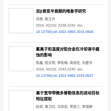
双β衰变半衰期的唯象学研究
肖杨
,
耿立升
2016, 42(10): 2238-2242.
doi:
10.13700/j.bh.1001-5965.2015.0604
氯离子和温度对铝合金在冷却液中腐
蚀的影响
陈鑫
,
田文明
,
李松梅
,
高叔伦
,
刘建华
2016, 42(10): 2243-2249.
doi:
10.13700/j.bh.1001-5965.2015.0627
基于宽窄带微多普勒信息的进动目标
特征提取
赵双
,
鲁卫红
,
冯存前
,
贺思三
,
李靖卿