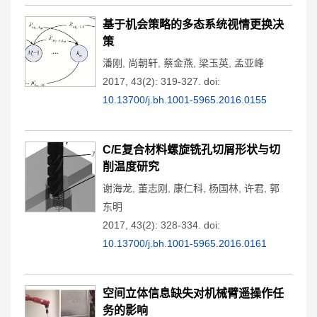
基于机会策略的多态系统视情更换决
策
潘刚
,
尚朝轩
,
蔡金燕
,
梁玉英
,
孟亚峰
2017, 43(2): 319-327.
doi:
10.13700/j.bh.1001-5965.2016.0155
C/E复合材料螺旋铣孔切屑形状与切
削温度研究
谢海龙
,
董志刚
,
康仁科
,
杨国林
,
许君
,
郭
东明
2017, 43(2): 328-334.
doi:
10.13700/j.bh.1001-5965.2016.0161
空间立体信息缺失对机械臂遥操作任
务的影响