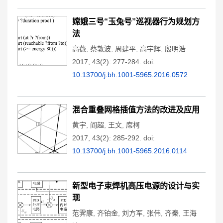
嫦娥三号“玉兔号”巡视器行为规划方
法
高薇
,
蔡敦波
,
周建平
,
高宇辉
,
殷明浩
2017, 43(2): 277-284.
doi:
10.13700/j.bh.1001-5965.2016.0572
混合重叠网格插值方法的改进及应用
黄宇
,
阎超
,
王文
,
席柯
2017, 43(2): 285-292.
doi:
10.13700/j.bh.1001-5965.2016.0114
新型电子束焊机高压电源的设计与实
现
范霁康
,
齐铂金
,
刘方军
,
张伟
,
齐秦
,
王海