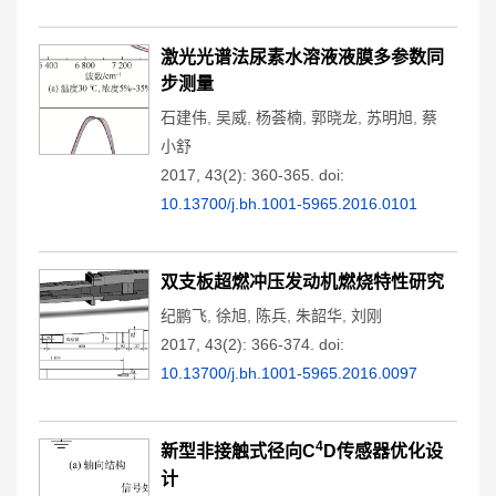
激光光谱法尿素水溶液液膜多参数同
步测量
石建伟
,
吴威
,
杨荟楠
,
郭晓龙
,
苏明旭
,
蔡
小舒
2017, 43(2): 360-365.
doi:
10.13700/j.bh.1001-5965.2016.0101
双支板超燃冲压发动机燃烧特性研究
纪鹏飞
,
徐旭
,
陈兵
,
朱韶华
,
刘刚
2017, 43(2): 366-374.
doi:
10.13700/j.bh.1001-5965.2016.0097
4
新型非接触式径向C
D传感器优化设
计